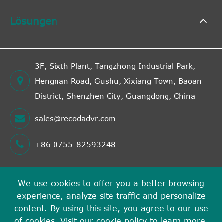
Lösungen
3F, Sixth Plant, Tangzhong Industrial Park,
Hengnan Road, Gushu, Xixiang Town, Baoan
District, Shenzhen City, Guangdong, China
sales@recodadvr.com
+86 0755-82593248
We use cookies to offer you a better browsing
Urheberrecht©
experience, analyze site traffic and personalize
Shenzhen RECODA Technologies Limited
Alle Rechte
content. By using this site, you agree to our use
vorbehalten.
of cookies. Visit our
cookie policy
to learn more.