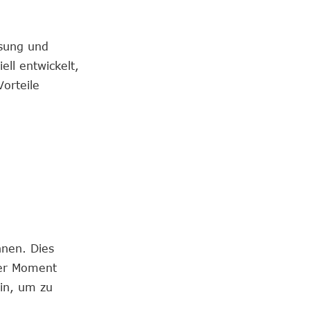
ssung und
ll entwickelt,
orteile
hnen. Dies
der Moment
ein, um zu