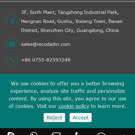
3F, Sixth Plant, Tangzhong Industrial Park,
Hengnan Road, Gushu, Xixiang Town, Baoan
District, Shenzhen City, Guangdong, China
sales@recodadvr.com
+86 0755-82593248
We use cookies to offer you a better browsing
Urheberrecht©
experience, analyze site traffic and personalize
Shenzhen RECODA Technologies Limited
Alle Rechte
content. By using this site, you agree to our use
vorbehalten.
of cookies. Visit our
cookie policy
to learn more.
Sitemap
Datenschutz richtlinie
Reject
Accept