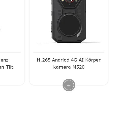
genz
H.265 Andriod 4G AI Körper
n-Tilt
kamera M520
+