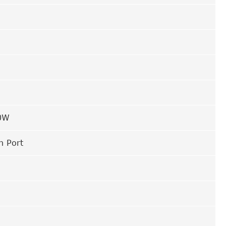
00W
n Port