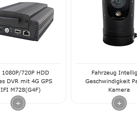
 1080P/720P HDD
Fahrzeug Intelli
es DVR mit 4G GPS
Geschwindigkeit Pa
IFI M728(G4F)
Kamera
+
+