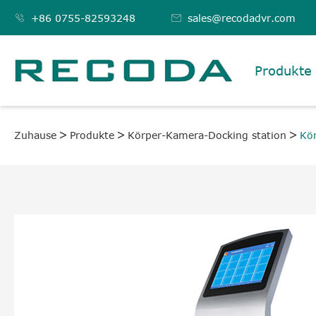

+86 0755-82593248

sales@recodadvr.com
Produkte
Zuhause
Produkte
Körper-Kamera-Docking station
Kör