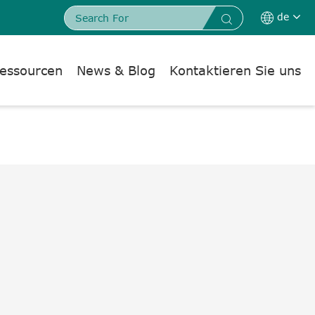
de


essourcen
News & Blog
Kontaktieren Sie uns