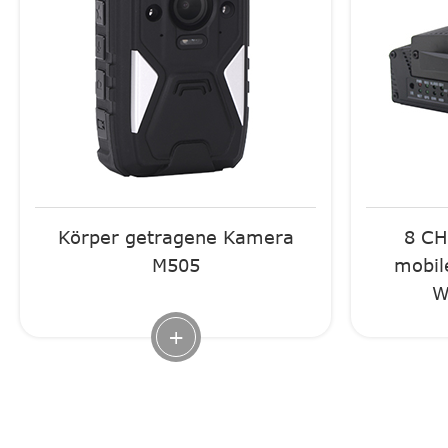
Körper getragene Kamera
8 CH
M505
mobil
W
+