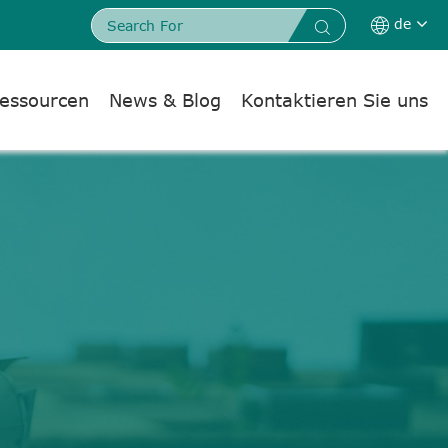
de


essourcen
News & Blog
Kontaktieren Sie uns