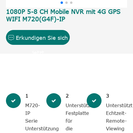
1080P 5-8 CH Mobile NVR mit 4G GPS
WIFI M720(G4F)-IP
Erkundigen Sie sich

jetzt
1
2
3
M720-
Unterstützt
Unterstützt
IP
Festplatte
Echtzeit-
Serie
für
Remote-
Unterstützung
die
Viewing