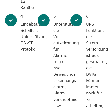
12
Kanäle
4
5
6
Eingebauter
Unterstützt
UPS-
Schalter,
die
Funktion,
Unterstützung
Vor
die
ONVIF
aufzeichnung
Strom
Protokoll
für
versorgung
Alarme
ist aus
reign
geschaltet,
isse,
die
Bewegungs
DVRs
erkennungs
können
alarm,
immer
Alarm
noch für
verknüpfung
7s
usw
arbeiten,