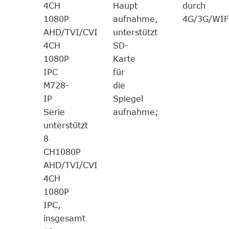
4CH
Haupt
durch
1080P
aufnahme,
4G/3G/WIFI
AHD/TVI/CVI
unterstützt
4CH
SD-
1080P
Karte
IPC
für
M728-
die
IP
Spiegel
Serie
aufnahme;
unterstützt
8
CH1080P
AHD/TVI/CVI
4CH
1080P
IPC,
insgesamt