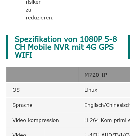
risiken
zu
reduzieren.
Spezifikation von 1080P 5-8
CH Mobile NVR mit 4G GPS
WIFI
M720-IP
OS
Linux
Sprache
Englisch/Chinesisch/
Video kompression
H.264 Kom primi er
Video
1-4CH AHD/TVI/CVI o