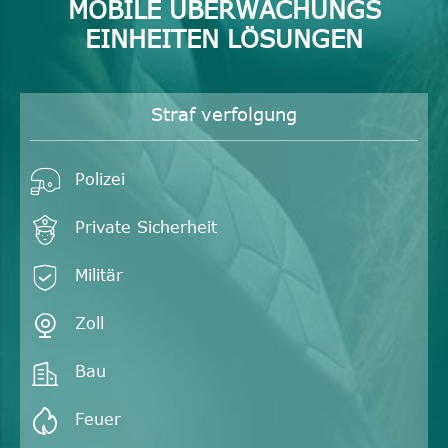
MOBILE ÜBERWACHUNGS
EINHEITEN LÖSUNGEN
Straf verfolgung

Polizei

Private Sicherheit

Militär

Zoll

Bau

Feuer