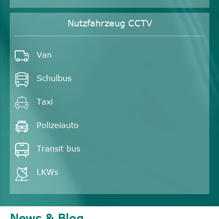
Nutzfahrzeug CCTV

Van

Schulbus

Taxi

Polizeiauto

Transit bus

LKWs
News & Blog